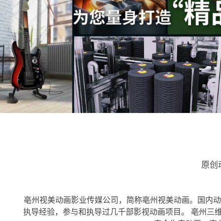
原创
亳州视美动画影业传媒公司，简称亳州视美动画。国内动
执导经验，参与和执导过几千部影视动画项目。 亳州三