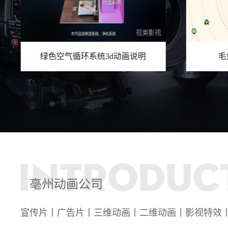
毛虫日记宣传二维动画
数据中心
亳州动画公司
宣传片丨广告片丨三维动画丨二维动画丨影视特效