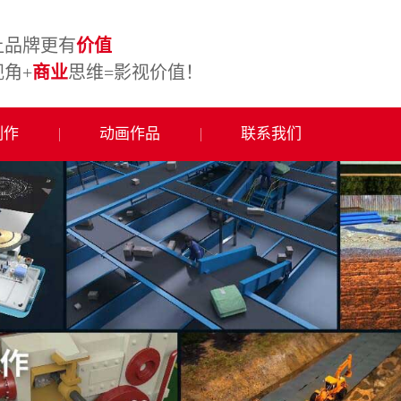
让品牌更有
价值
视角+
商业
思维=影视价值！
制作
动画作品
联系我们