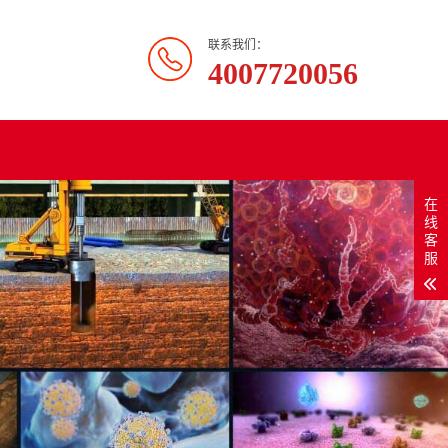
联系我们：
4007720056
在
线
客
服