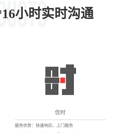
*16小时实时沟通
优时
服务优势：快速响应，上门服务