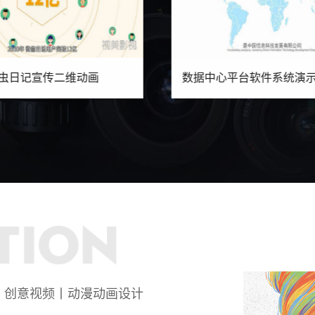
平台软件系统演示二维动画
隧道疏散宣传二维
丨创意视频丨动漫动画设计