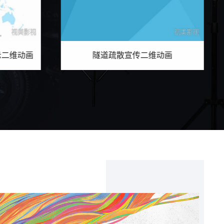
动画
veme移动电源三维动画